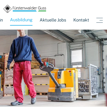
Fürstenwalder Guss Karriere
Ausbildung
Fachkraft für Lagerlogistik
(current)
Ausbildung
in
Aktuelle Jobs
Kontakt